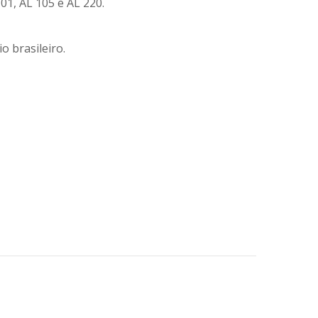
01, AL 105 e AL 220.
o brasileiro.