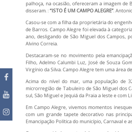
palhoça, na ocasião, ofereceram a imagem de B
disseram. :
“ISTO É UM CAMPO ALEGRE”
. Antoni
Casou-se com a filha da proprietária do engenho
de Barros. Campo Alegre foi elevada à categoria
ano, desligando de São Miguel dos Campos, p
Alvino Correia.
Destacaram-se no movimento pela emancipação 
Filho, Adelmo Calumbi Luz, José de Souza Go
Virgínio da Silva. Campo Alegre tem uma área d
Acima do nível do mar, uma população de 32
microrregião de Tabuleiro de São Miguel dos C
sul, São Miguel e Jequiá da Praia a leste e com 
Em Campo Alegre, vivemos momentos inesquecíve
com um grande tapete decorativo nas princip
Emancipação Política do município, Carnaval e as