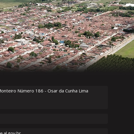
Monteiro Número
186
- Osar da Cunha Lima
.al.gov.br