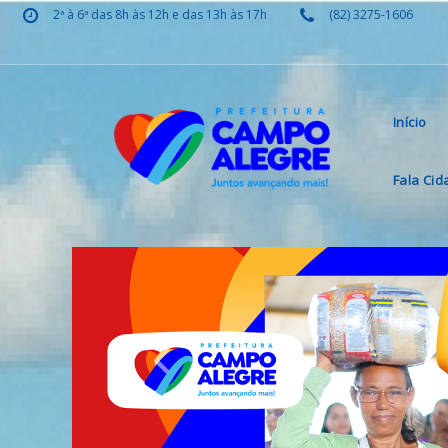
2ª à 6ª das 8h às 12h e das 13h às 17h
(82) 3275-1606
Início
Fala Ci
Previous