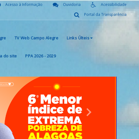
Acesso à Informação
Ouvidoria
Acessibilidade
Portal da Transparência
gre
TV Web Campo Alegre
Links Últeis
 do site
PPA 2026 - 2029
Next