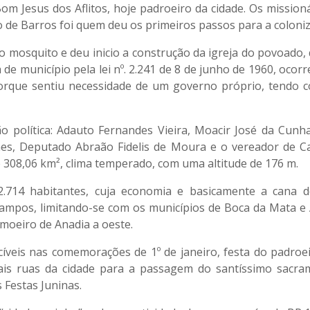
om Jesus dos Aflitos, hoje padroeiro da cidade. Os missio
o de Barros foi quem deu os primeiros passos para a colon
 mosquito e deu inicio a construção da igreja do povoado, q
 de município pela lei nº. 2.241 de 8 de junho de 1960, ocor
orque sentiu necessidade de um governo próprio, tendo 
política: Adauto Fernandes Vieira, Moacir José da Cunha,
mes, Deputado Abraão Fidelis de Moura e o vereador de 
e 308,06 km², clima temperado, com uma altitude de 176 m.
.714 habitantes, cuja economia e basicamente a cana de
ampos, limitando-se com os municípios de Boca da Mata e A
Limoeiro de Anadia a oeste.
is nas comemorações de 1º de janeiro, festa do padroeir
ais ruas da cidade para a passagem do santíssimo sacr
 Festas Juninas.