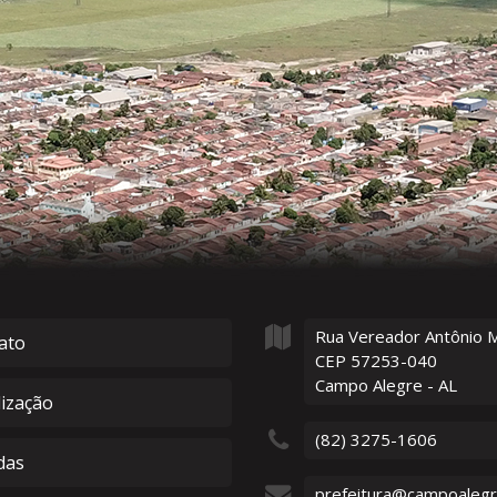
Rua Vereador Antônio 
ato
CEP 57253-040
Campo Alegre - AL
lização
(82) 3275-1606
das
prefeitura@campoalegre