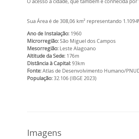
O acesso a cidade, que também e conhecida por “
Sua Área é de 308,06 km² representando 1.1094% 
Ano de Instalação:
1960
Microrregião:
São Miguel dos Campos
Mesorregião:
Leste Alagoano
Altitude da Sede:
176m
Distância à Capital:
93km
Fonte:
Atlas de Desenvolvimento Humano/PNU
População:
32.106 (IBGE 2023)
Imagens