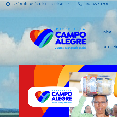
2ª à 6ª das 8h às 12h e das 13h às 17h
(82) 3275-1606
Início
Fala Ci
Previous