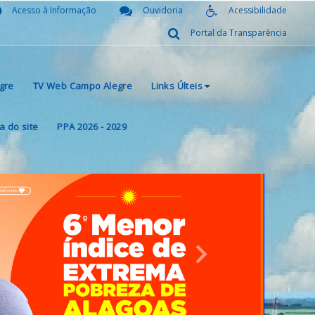
Acesso à Informação
Ouvidoria
Acessibilidade
Portal da Transparência
gre
TV Web Campo Alegre
Links Últeis
 do site
PPA 2026 - 2029
Next