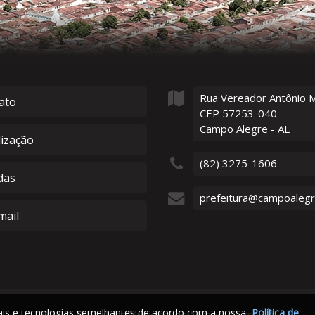
Rua Vereador Antônio 
ato
CEP 57253-040
Campo Alegre - AL
lização
(82) 3275-1606
das
prefeitura@campoalegre
ail
iais e tecnologias semelhantes de acordo com a nossa
Política de
2026
©
Prefeitura Municipal de Campo Alegre - AL