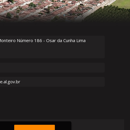
Monteiro Número
186
- Osar da Cunha Lima
.al.gov.br