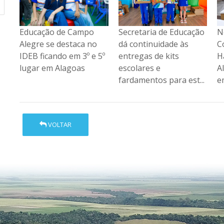
Secretaria de Educação
Novos membros do
E
dá continuidade às
Conselho Municipal de
A
5º
entregas de kits
Habitação de Campo
I
escolares e
Alegre são
l
fardamentos para est...
empossados
VOLTAR