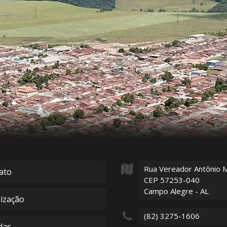
Rua Vereador Antônio 
ato
CEP 57253-040
Campo Alegre - AL
lização
(82) 3275-1606
das