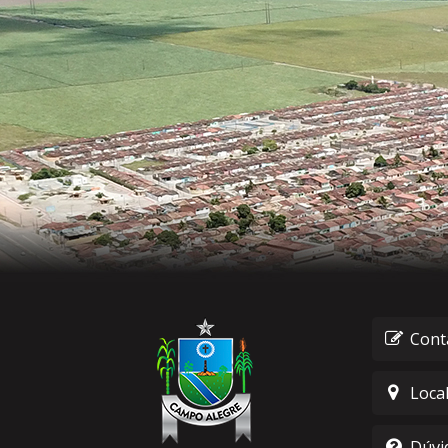
Cont
Loca
Dúvi