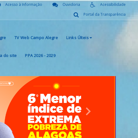
Acesso à Informação
Ouvidoria
Acessibilidade
Portal da Transparência
gre
TV Web Campo Alegre
Links Últeis
 do site
PPA 2026 - 2029
Next