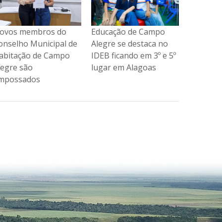
ducação de Campo
Secretaria de Educação
Novos m
legre se destaca no
dá continuidade às
Conselho
DEB ficando em 3º e 5º
entregas de kits
Habitaç
ugar em Alagoas
escolares e
Alegre s
fardamentos para est...
empossa