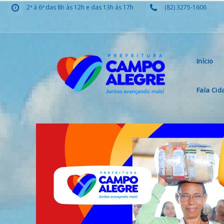
2ª à 6ª das 8h às 12h e das 13h às 17h
(82) 3275-1606
Início
Fala Ci
Previous